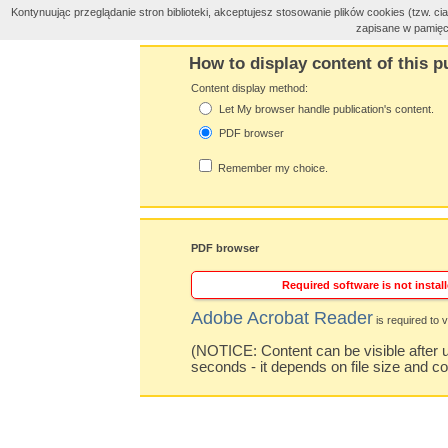
Kontynuując przeglądanie stron biblioteki, akceptujesz stosowanie plików cookies (tzw. 
zapisane w pamięc
How to display content of this p
Content display method:
Let My browser handle publication's content.
PDF browser
Remember my choice.
PDF browser
Required software is not install
Adobe Acrobat Reader
is required to v
(NOTICE: Content can be visible after u
seconds - it depends on file size and c