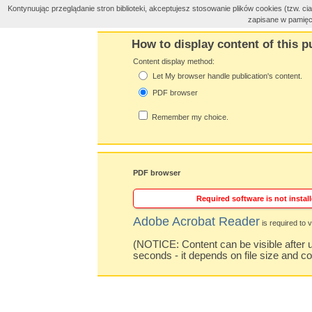
Kontynuując przeglądanie stron biblioteki, akceptujesz stosowanie plików cookies (tzw. 
zapisane w pamięc
How to display content of this p
Content display method:
Let My browser handle publication's content.
PDF browser
Remember my choice.
PDF browser
Required software is not install
Adobe Acrobat Reader
is required to v
(NOTICE: Content can be visible after u
seconds - it depends on file size and c