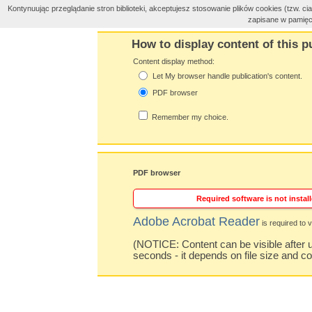
Kontynuując przeglądanie stron biblioteki, akceptujesz stosowanie plików cookies (tzw. 
zapisane w pamięc
How to display content of this p
Content display method:
Let My browser handle publication's content.
PDF browser
Remember my choice.
PDF browser
Required software is not install
Adobe Acrobat Reader
is required to v
(NOTICE: Content can be visible after u
seconds - it depends on file size and c