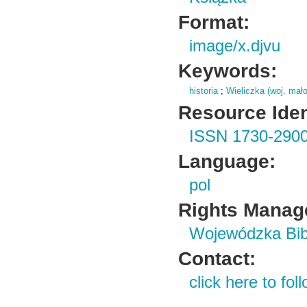
Format:
image/x.djvu
Keywords:
historia
;
Wieliczka (woj. mało
Resource Ident
ISSN 1730-290
Language:
pol
Rights Manag
Wojewódzka Bibl
Contact:
click here to foll