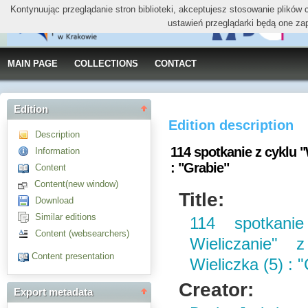
Kontynuując przeglądanie stron biblioteki, akceptujesz stosowanie plików
ustawień przeglądarki będą one za
MAIN PAGE
COLLECTIONS
CONTACT
Edition
Edition description
Description
114 spotkanie z cyklu "
Information
: "Grabie"
Content
Content(new window)
Title:
Download
Similar editions
114 spotkani
Content (websearchers)
Wieliczanie"
Content presentation
Wieliczka (5) : 
Creator:
Export metadata