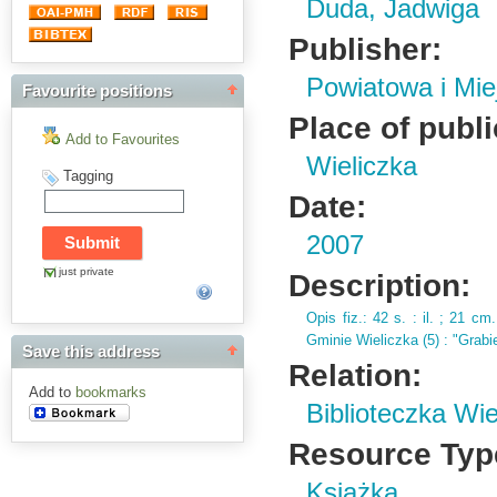
Duda, Jadwiga
Publisher:
Powiatowa i Mie
Favourite positions
Place of publi
Add to Favourites
Wieliczka
Tagging
Date:
2007
just private
Description:
Opis fiz.
: 42 s.
: il.
; 21 cm.
Gminie Wieliczka (
5)
: "Grabi
Save this address
Relation:
Add to
bookmarks
Biblioteczka Wie
Resource Typ
Książka