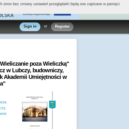
ych stron bez zmiany ustawień przeglądarki będą one zapisane w pamięci
Sign in
or
Register
 "Wieliczanie poza Wieliczką"
szcz w Lubczy, budowniczy,
nek Akademii Umiejętności w
na"
poza
czy,
emii