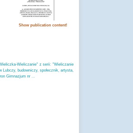
Show publication content!
ieliczka-Wieliczanie" z serii: "Wieliczanie
w Lubczy,
budowniczy,
społecznik,
artysta,
ron Gimnazjum nr .
.
.