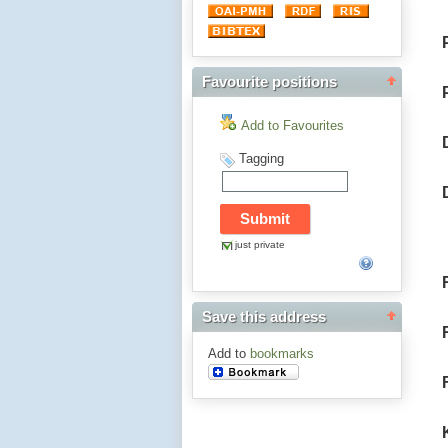
Favourite positions
Add to Favourites
Tagging
just private
Save this address
Add to
bookmarks