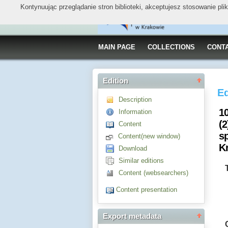
Kontynuując przeglądanie stron biblioteki, akceptujesz stosowanie pl
MAIN PAGE
COLLECTIONS
CONT
Edition
Ed
Description
10
Information
(
Content
sp
Content(new window)
K
Download
Similar editions
Content (websearchers)
Content presentation
Export metadata