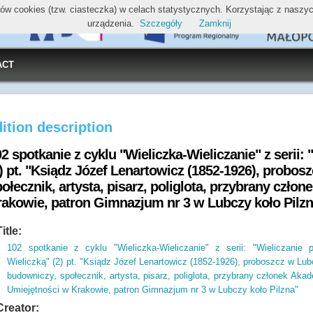
ików cookies (tzw. ciasteczka) w celach statystycznych. Korzystając z nasz
urządzenia.
Szczegóły
Zamknij
ACT
ition description
2 spotkanie z cyklu "Wieliczka-Wieliczanie" z serii:
2) pt. "Ksiądz Józef Lenartowicz (1852-1926), probo
ołecznik, artysta, pisarz, poliglota, przybrany czło
rakowie, patron Gimnazjum nr 3 w Lubczy koło Pilz
Title:
102 spotkanie z cyklu "Wieliczka-Wieliczanie" z serii: "Wieliczanie 
Wieliczką" (2) pt. "Ksiądz Józef Lenartowicz (1852-1926), proboszcz w Lub
budowniczy, społecznik, artysta, pisarz, poliglota, przybrany członek Akad
Umiejętności w Krakowie, patron Gimnazjum nr 3 w Lubczy koło Pilzna"
Creator: