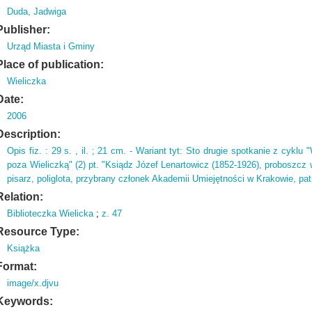
Duda, Jadwiga
Publisher:
Urząd Miasta i Gminy
Place of publication:
Wieliczka
Date:
2006
Description:
Opis fiz.
: 29 s.
,
il.
; 21 cm.
- Wariant tyt: Sto drugie spotkanie z cyklu "W
poza Wieliczką" (
2)
pt.
"Ksiądz Józef Lenartowicz (
1852-1926)
,
proboszcz 
pisarz,
poliglota,
przybrany członek Akademii Umiejętności w Krakowie,
pat
Relation:
Biblioteczka Wielicka
;
z. 47
Resource Type:
Książka
Format:
image/x.djvu
Keywords: