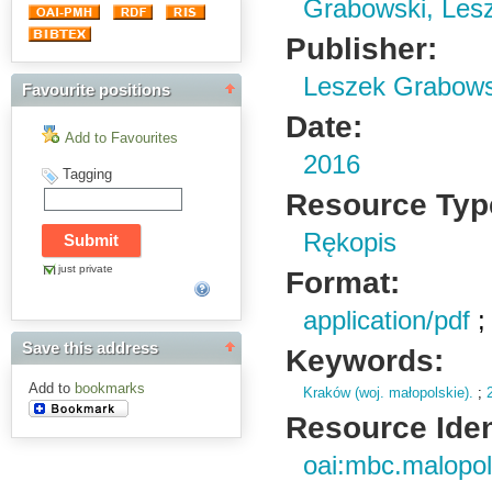
Grabowski, Lesz
Publisher:
Leszek Grabows
Favourite positions
Date:
Add to Favourites
2016
Tagging
Resource Typ
Rękopis
just private
Format:
application/pdf
Save this address
Keywords:
Add to
bookmarks
Kraków (woj. małopolskie).
;
Resource Ident
oai:mbc.malopol