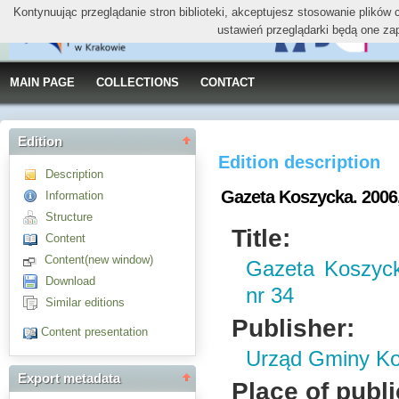
Kontynuując przeglądanie stron biblioteki, akceptujesz stosowanie plików
ustawień przeglądarki będą one za
MAIN PAGE
COLLECTIONS
CONTACT
Edition
Edition description
Description
Gazeta Koszycka. 2006, 
Information
Structure
Title:
Content
Content(new window)
Gazeta Koszyck
Download
nr 34
Similar editions
Publisher:
Content presentation
Urząd Gminy K
Export metadata
Place of publi