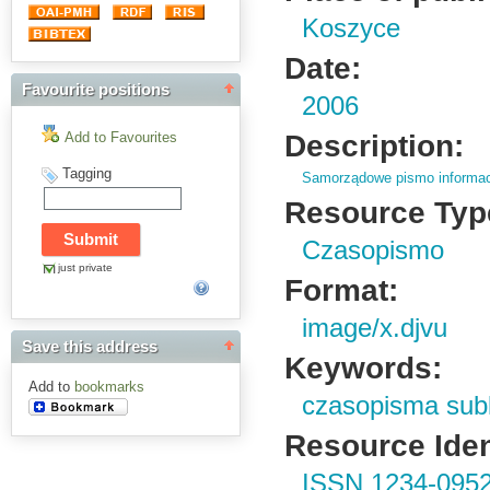
Koszyce
Date:
Favourite positions
2006
Description:
Add to Favourites
Tagging
Samorządowe pismo informac
Resource Typ
Czasopismo
just private
Format:
image/x.djvu
Save this address
Keywords:
Add to
bookmarks
czasopisma sub
Resource Ident
ISSN 1234-095