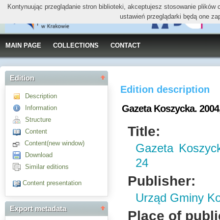
Kontynuując przeglądanie stron biblioteki, akceptujesz stosowanie plików
ustawień przeglądarki będą one za
MAIN PAGE
COLLECTIONS
CONTACT
Edition
Edition description
Description
Gazeta Koszycka. 2004, 
Information
Structure
Title:
Content
Content(new window)
Gazeta Koszycka
Download
24
Similar editions
Publisher:
Content presentation
Urząd Gminy K
Export metadata
Place of publi