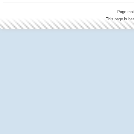
Page mai
This page is b