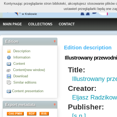
Kontynuując przeglądanie stron biblioteki, akceptujesz stosowanie plików
ustawień przeglądarki będą one za
MAIN PAGE
COLLECTIONS
CONTACT
Edition
Edition description
Description
Illustrowany przewodnik
Information
Content
Title:
Content(new window)
Download
Illustrowany prz
Similar editions
Creator:
Content presentation
Eljasz Radzikow
Publisher:
Export metadata
[s.n.]