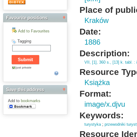
Place of publi
Favourite positions
Kraków
Date:
Add to Favourites
1886
Tagging
Description:
VII,
[1],
360 s.
,
[13] k.
tabl.
: i
just private
Resource Typ
Książka
Save this address
Format:
Add to
bookmarks
image/x.djvu
Keywords:
turystyka
;
przewodniki turys
Resource Ident