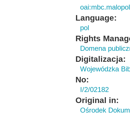
oai:mbc.malopol
Language:
pol
Rights Manag
Domena publiczn
Digitalizacja:
Wojewódzka Bibl
No:
I/2/02182
Original in:
Ośrodek Dokume