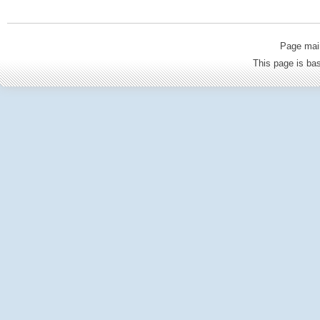
Page mai
This page is b