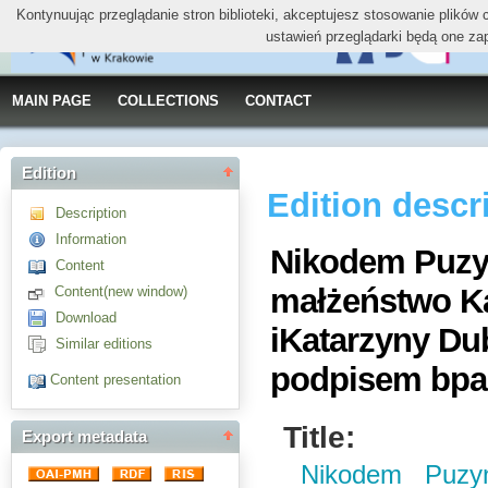
Kontynuując przeglądanie stron biblioteki, akceptujesz stosowanie plików
ustawień przeglądarki będą one za
MAIN PAGE
COLLECTIONS
CONTACT
Edition
Edition descr
Description
Information
Nikodem Puzyn
Content
małżeństwo K
Content(new window)
Download
iKatarzyny Dub
Similar editions
podpisem bpa
Content presentation
Title:
Export metadata
Nikodem Puzyn