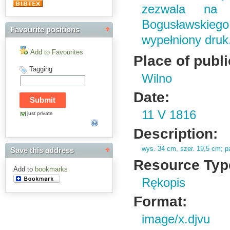
zezwala na 
Bogusławskieg
Favourite positions
wypełniony druk
Add to Favourites
Place of publi
Tagging
Wilno
Date:
11 V 1816
just private
Description:
wys.
34 cm,
szer.
19,
5 cm; p
Save this address
Resource Typ
Add to
bookmarks
Rękopis
Format:
image/x.djvu