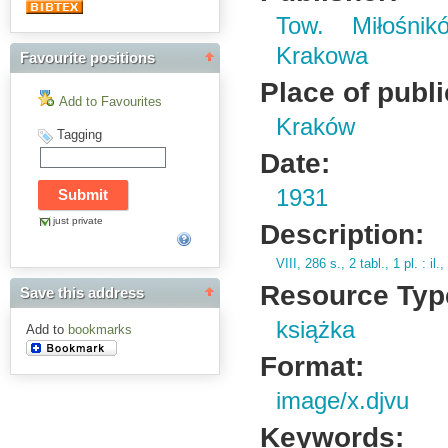
Tow. Miłośnik
Krakowa
Favourite positions
Place of publi
Add to Favourites
Kraków
Tagging
Date:
1931
just private
Description:
VIII,
286 s.
,
2 tabl.
,
1 pl.
: il.
,
Resource Typ
Save this address
książka
Add to
bookmarks
Format:
image/x.djvu
Keywords: