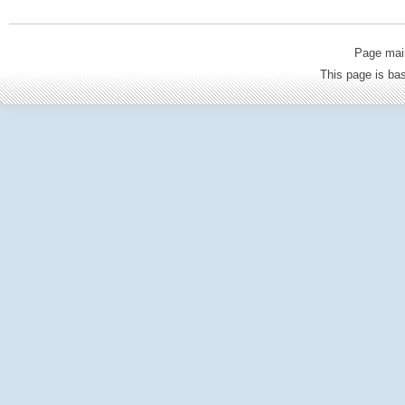
Page mai
This page is b