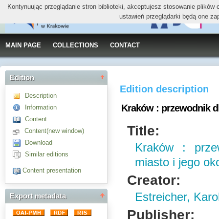
Kontynuując przeglądanie stron biblioteki, akceptujesz stosowanie plików
ustawień przeglądarki będą one za
MAIN PAGE
COLLECTIONS
CONTACT
Edition
Edition description
Description
Kraków : przewodnik dl
Information
Content
Title:
Content(new window)
Download
Kraków : prze
Similar editions
miasto i jego ok
Content presentation
Creator:
Estreicher, Karo
Export metadata
Publisher: