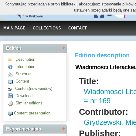
Kontynuując przeglądanie stron biblioteki, akceptujesz stosowanie plików
ustawień przeglądarki będą one za
MAIN PAGE
COLLECTIONS
CONTACT
Edition
Edition description
Description
Wiadomości Literackie. 1
Information
Structure
Title:
Content
Content(new window)
Wiadomości Liter
Download
= nr 169
Similar editions
Contributor:
Content presentation
Grydzewski, Mi
Export metadata
Publisher: