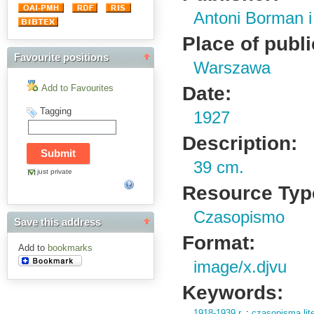
Antoni Borman 
Place of publi
Favourite positions
Warszawa
Date:
Add to Favourites
Tagging
1927
Description:
39 cm.
just private
Resource Typ
Czasopismo
Save this address
Format:
Add to
bookmarks
image/x.djvu
Keywords:
1918-1939 r.
;
czasopisma lite