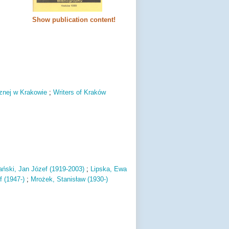
Show publication content!
cznej w Krakowie
;
Writers of Kraków
ński, Jan Józef (1919-2003)
;
Lipska, Ewa
f (1947-)
;
Mrożek, Stanisław (1930-)