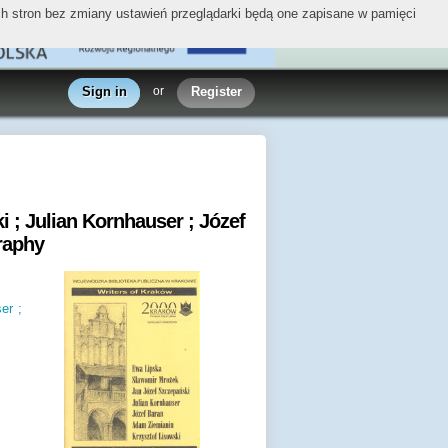
ych stron bez zmiany ustawień przeglądarki będą one zapisane w pamięci
Sign in
or
Register
 ; Julian Kornhauser ; Józef
graphy
er ;