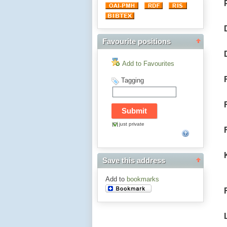
Favourite positions
Add to Favourites
Tagging
just private
Save this address
Add to
bookmarks