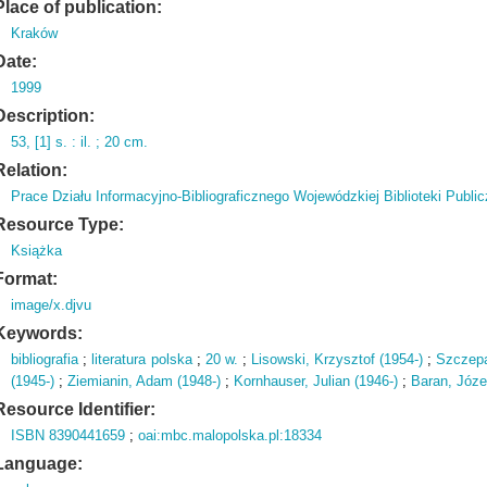
Place of publication:
Kraków
Date:
1999
Description:
53,
[1] s.
: il.
; 20 cm.
Relation:
Prace Działu Informacyjno-Bibliograficznego Wojewódzkiej Biblioteki Publi
Resource Type:
Książka
Format:
image/x.djvu
Keywords:
bibliografia
;
literatura polska
;
20 w.
;
Lisowski, Krzysztof (1954-)
;
Szczepa
(1945-)
;
Ziemianin, Adam (1948-)
;
Kornhauser, Julian (1946-)
;
Baran, Józe
Resource Identifier:
ISBN 8390441659
;
oai:mbc.malopolska.pl:18334
Language: