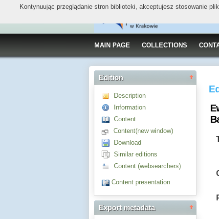
Kontynuując przeglądanie stron biblioteki, akceptujesz stosowanie pl
MAIN PAGE
COLLECTIONS
CONT
Edition
Ed
Description
E
Information
Ba
Content
Content(new window)
Download
Similar editions
Content (websearchers)
Content presentation
Export metadata