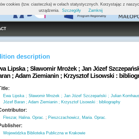
ików cookies (tzw. ciasteczka) w celach statystycznych. Korzystając z nasz
urządzenia.
Szczegóły
Zamknij
ACT
ition description
wa Lipska ; Sławomir Mrożek ; Jan Józef Szczepański
ran ; Adam Ziemianin ; Krzysztof Lisowski : biblio
Title:
Ewa Lipska ; Sławomir Mrożek ; Jan Józef Szczepański ; Julian Kornhaus
Józef Baran ; Adam Ziemianin ; Krzysztof Lisowski : bibliography
Contributor:
Fleszar, Halina. Oprac.
;
Pieszczachowicz, Maria. Oprac.
Publisher:
Wojewódzka Biblioteka Publiczna w Krakowie