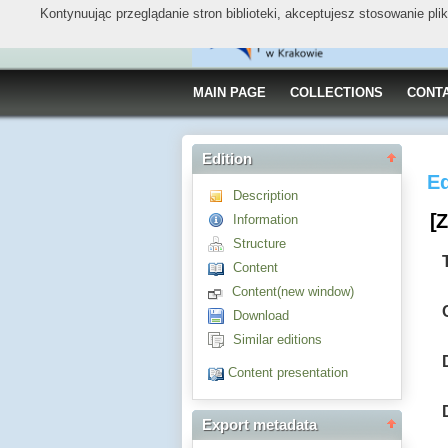
Kontynuując przeglądanie stron biblioteki, akceptujesz stosowanie pl
MAIN PAGE
COLLECTIONS
CONT
Edition
Ed
Description
[Z
Information
Structure
Content
Content(new window)
Download
Similar editions
Content presentation
Export metadata