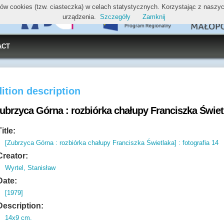
ików cookies (tzw. ciasteczka) w celach statystycznych. Korzystając z nasz
urządzenia.
Szczegóły
Zamknij
ACT
ition description
ubrzyca Górna : rozbiórka chałupy Franciszka Świetl
Title:
[Zubrzyca Górna : rozbiórka chałupy Franciszka Świetlaka] : fotografia 14
Creator:
Wyrtel, Stanisław
Date:
[1979]
Description:
14x9 cm.