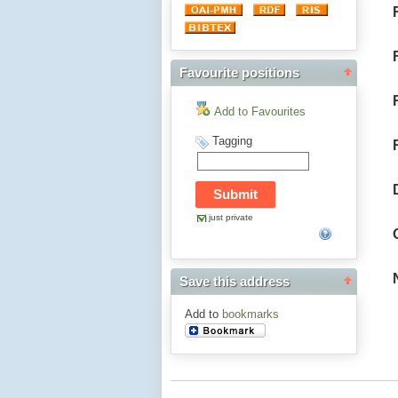
Favourite positions
Add to Favourites
Tagging
just private
Save this address
Add to
bookmarks