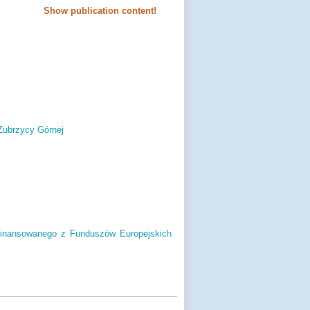
Show publication content!
Zubrzycy Górnej
ofinansowanego z Funduszów Europejskich