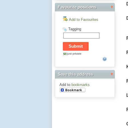
Favourite positions
Add to Favourites
Tagging
just private
Save this address
Add to
bookmarks