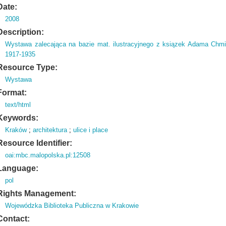
Date:
2008
Description:
Wystawa zalecająca na bazie mat.
ilustracyjnego z ksiązek Adama Chmi
1917-1935
Resource Type:
Wystawa
Format:
text/html
Keywords:
Kraków
;
architektura
;
ulice i place
Resource Identifier:
oai:mbc.malopolska.pl:12508
Language:
pol
Rights Management:
Wojewódzka Biblioteka Publiczna w Krakowie
Contact: