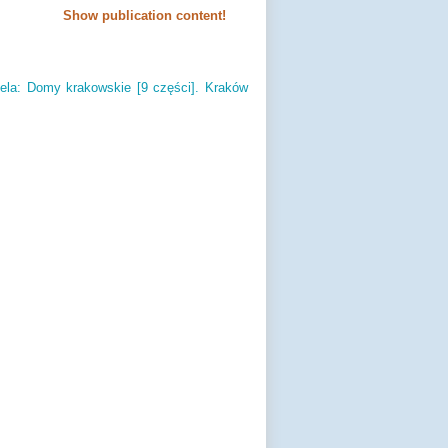
Show publication content!
ela: Domy krakowskie [9 części].
Kraków