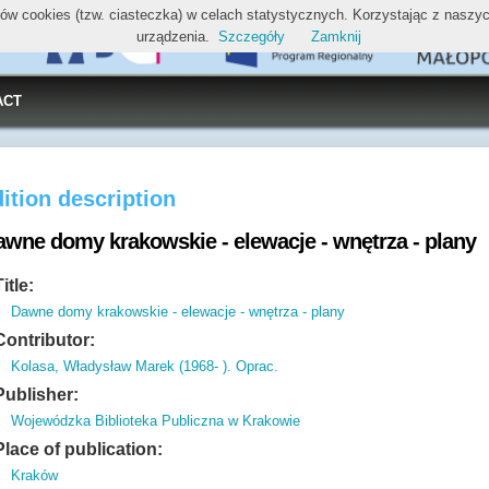
ików cookies (tzw. ciasteczka) w celach statystycznych. Korzystając z nasz
urządzenia.
Szczegóły
Zamknij
ACT
ition description
awne domy krakowskie - elewacje - wnętrza - plany
Title:
Dawne domy krakowskie - elewacje - wnętrza - plany
Contributor:
Kolasa, Władysław Marek (1968- ). Oprac.
Publisher:
Wojewódzka Biblioteka Publiczna w Krakowie
Place of publication:
Kraków