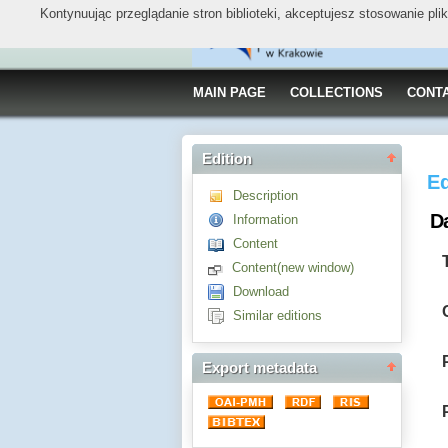
Kontynuując przeglądanie stron biblioteki, akceptujesz stosowanie pl
MAIN PAGE
COLLECTIONS
CONT
Edition
Ed
Description
D
Information
Content
Content(new window)
Download
Similar editions
Export metadata