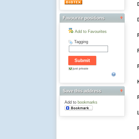
Favourite positions
Add to Favourites
Tagging
just private
Save this address
Add to
bookmarks