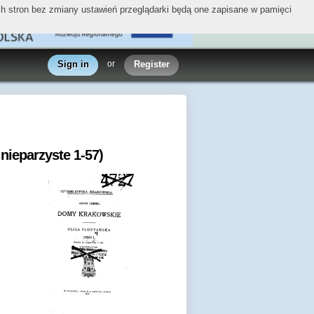
ych stron bez zmiany ustawień przeglądarki będą one zapisane w pamięci
Sign in
or
Register
 nieparzyste 1-57)