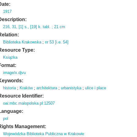
Date:
1917
Description:
216,
31,
[1] s.
,
[19] k.
tabl.
; 21 cm
Relation:
Biblioteka Krakowska
;
nr 53 [i.e. 54]
Resource Type:
Książka
Format:
image/x.djvu
Keywords:
historia
;
Kraków
;
architektura
;
urbanistyka
;
ulice i place
Resource Identifier:
oai:mbc.malopolska.pl:12507
Language:
pol
Rights Management:
Wojewódzka Biblioteka Publiczna w Krakowie