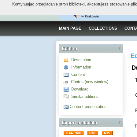
Kontynuując przeglądanie stron biblioteki, akceptujesz stosowanie pl
MAIN PAGE
COLLECTIONS
CONT
Edition
Ed
Description
Do
Information
Content
Content(new window)
Download
Similar editions
Content presentation
Export metadata