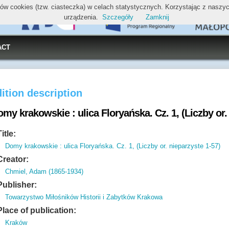
ików cookies (tzw. ciasteczka) w celach statystycznych. Korzystając z nasz
urządzenia.
Szczegóły
Zamknij
ACT
ition description
my krakowskie : ulica Floryańska. Cz. 1, (Liczby or.
Title:
Domy krakowskie : ulica Floryańska. Cz. 1, (Liczby or. nieparzyste 1-57)
Creator:
Chmiel, Adam (1865-1934)
Publisher:
Towarzystwo Miłośników Historii i Zabytków Krakowa
Place of publication:
Kraków