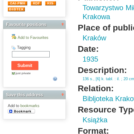
Towarzystwo Mił
Krakowa
Favourite positions
Place of publi
Kraków
Add to Favourites
Date:
Tagging
1935
Description:
just private
136 s.
,
[6] k.
tabl.
: il.
; 20 c
Relation:
Save this address
Bibljoteka Krak
Add to
bookmarks
Resource Typ
Książka
Format: