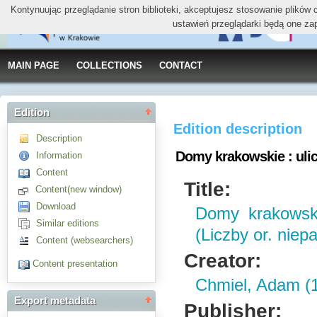
Kontynuując przeglądanie stron biblioteki, akceptujesz stosowanie plików
ustawień przeglądarki będą one za
MAIN PAGE
COLLECTIONS
CONTACT
Edition
Edition description
Description
Domy krakowskie : ulica
Information
Content
Title:
Content(new window)
Download
Domy krakowski
Similar editions
(Liczby or. niep
Content (websearchers)
Creator:
Content presentation
Chmiel, Adam (
Export metadata
Publisher: