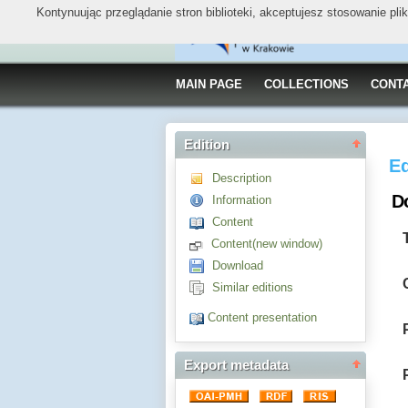
Kontynuując przeglądanie stron biblioteki, akceptujesz stosowanie pl
MAIN PAGE
COLLECTIONS
CONT
Edition
Ed
Description
Do
Information
Content
Content(new window)
Download
Similar editions
Content presentation
Export metadata