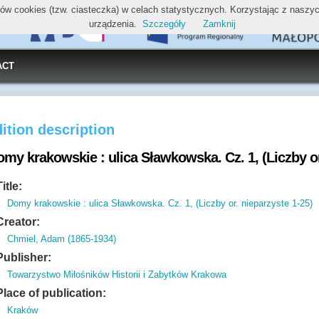
ików cookies (tzw. ciasteczka) w celach statystycznych. Korzystając z nasz
urządzenia.
Szczegóły
Zamknij
ACT
ition description
my krakowskie : ulica Sławkowska. Cz. 1, (Liczby or
Title:
Domy krakowskie : ulica Sławkowska. Cz. 1, (Liczby or. nieparzyste 1-25)
Creator:
Chmiel, Adam (1865-1934)
Publisher:
Towarzystwo Miłośników Historii i Zabytków Krakowa
Place of publication:
Kraków