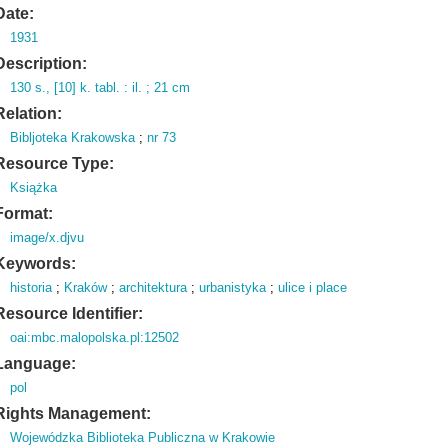
Date:
1931
Description:
130 s.
,
[10] k.
tabl.
: il.
; 21 cm
Relation:
Bibljoteka Krakowska
;
nr 73
Resource Type:
Książka
Format:
image/x.djvu
Keywords:
historia
;
Kraków
;
architektura
;
urbanistyka
;
ulice i place
Resource Identifier:
oai:mbc.malopolska.pl:12502
Language:
pol
Rights Management:
Wojewódzka Biblioteka Publiczna w Krakowie