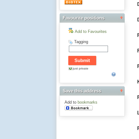
Favourite positions
Add to Favourites
Tagging
just private
Save this address
Add to
bookmarks