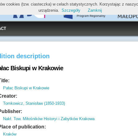
ików cookies (tzw. ciasteczka) w celach statystycznych. Korzystając z nasz
urządzenia.
Szczegóły
Zamknij
ACT
ition description
ałac Biskupi w Krakowie
Title:
Pałac Biskupi w Krakowie
Creator:
Tomkowicz, Stanisław (1850-1933)
Publisher:
Nakł. Tow. Miłośników Historyi i Zabytków Krakowa
Place of publication:
Kraków