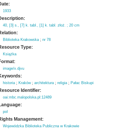
Date:
1933
Description:
40,
[3] s.
,
[7] k.
tabl.
,
[1] k.
tabl.
złoż.
; 20 cm
Relation:
Biblioteka Krakowska
;
nr 78
Resource Type:
Książka
Format:
image/x.djvu
Keywords:
historia
;
Kraków
;
architektura
;
religia
;
Pałac Biskupi
Resource Identifier:
oai:mbc.malopolska.pl:12489
Language:
pol
Rights Management:
Wojewódzka Biblioteka Publiczna w Krakowie