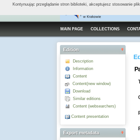
Kontynuując przeglądanie stron biblioteki, akceptujesz stosowanie pl
MAIN PAGE
COLLECTIONS
CONT
Edition
Ed
Description
P
Information
Content
Content(new window)
Download
Similar editions
Content (websearchers)
Content presentation
Export metadata