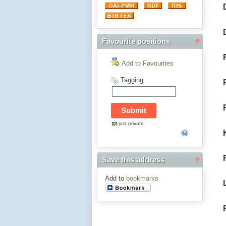
Favourite positions
Add to Favourites
Tagging
just private
Save this address
Add to
bookmarks