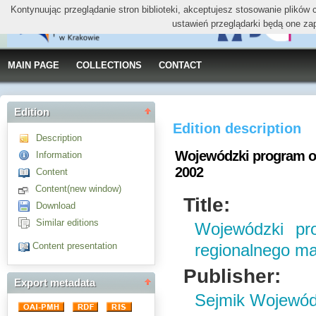
Kontynuując przeglądanie stron biblioteki, akceptujesz stosowanie plików
ustawień przeglądarki będą one za
MAIN PAGE
COLLECTIONS
CONTACT
Edition
Edition description
Description
Wojewódzki program op
Information
2002
Content
Content(new window)
Title:
Download
Similar editions
Wojewódzki pr
Content presentation
regionalnego ma
Publisher:
Export metadata
Sejmik Wojewód