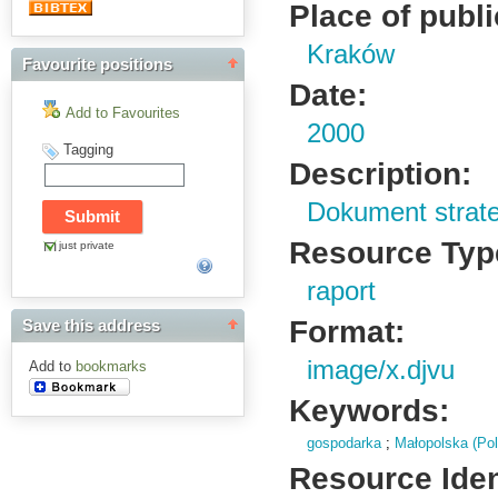
Place of publi
Kraków
Favourite positions
Date:
Add to Favourites
2000
Tagging
Description:
Dokument strat
Resource Typ
just private
raport
Format:
Save this address
image/x.djvu
Add to
bookmarks
Keywords:
gospodarka
;
Małopolska (Pol
Resource Ident